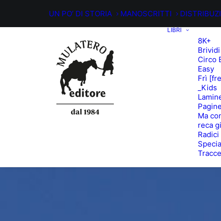
UN PO’ DI STORIA
MANOSCRITTI
DISTRIBUZ
LIBRI
8K+
Brividi
Circo 
Easy
Frì [fr
_Kids
Lamin
Pagine
Ma con
reca g
Radici
Specia
Tracc