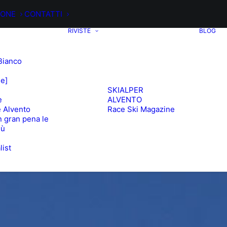
IONE
CONTATTI
RIVISTE
BLOG
Bianco
ee]
SKIALPER
e
ALVENTO
 Alvento
Race Ski Magazine
 gran pena le
iù
list
e