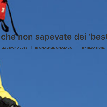
 che non sapevate dei ‘best
22 GIUGNO 2015
|
IN
SKIALPER
,
SPECIALIST
|
BY
REDAZIONE