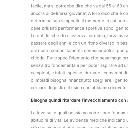
facile, ma si potrebbe dire che va dai 55 ai 60 a
ancora di definirsi ‘giovane’. A loro dico che è 
determina senza appello il momento in cui non si
dalle brillanti performance sportive sono: genit
Le doti fisiche di resistenza aerobica, forza mas
passare degli anni e con un ritmo diverso in base 
dai nostri comportamenti: conoscendoli si può pr
chiodo. Purtroppo l’elemento che pesa maggiorme
senz’altro fondamentale per poter aspirare ad un
campioni, e infatti spesso, durante i convegni di
olimpiadi bisogna innanzitutto scegliere i genito
cercare di gestire il fisico che abbiamo ricevuto
Bisogna quindi ritardare l’invecchiamento con a
Le leve sulle quali possiamo agire sono fondamen
abitudini di vita. Le evidenze mediche indicano u
ciò che viene definito come ‘successfull aging’ 