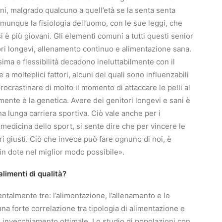
nni, malgrado qualcuno a quell’età se la senta senta
comunque la fisiologia dell’uomo, con le sue leggi, che
 è più giovani. Gli elementi comuni a tutti questi senior
ori longevi, allenamento continuo e alimentazione sana.
sima e flessibilità decadono ineluttabilmente con il
a molteplici fattori, alcuni dei quali sono influenzabili
ocrastinare di molto il momento di attaccare le pelli al
nte è la genetica. Avere dei genitori longevi e sani è
a lunga carriera sportiva. Ciò vale anche per i
 medicina dello sport, si sente dire che per vincere le
ri giusti. Ciò che invece può fare ognuno di noi, è
 in dote nel miglior modo possibile».
limenti di qualità?
talmente tre: l’alimentazione, l’allenamento e le
na forte correlazione tra tipologia di alimentazione e
o invecchiamento ottimale. Lo studio di popolazioni con