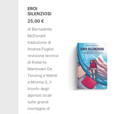
EROI
SILENZIOSI
25,00
€
di Bernadette
McDonald
traduzione di
Andrea Puglisi
revisione tecnica
di Roberto
Mantovani Da
Tenzing e Mahdi
a Minima G, il
trionfo degli
alpinisti locali
AGGIUNGI AL CARRELL
sulle grandi
montagne di