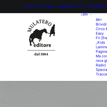
UN PO’ DI STORIA
MANOSCRITTI
DISTRIBUZ
LIBRI
8K+
Brividi
Circo 
Easy
Frì [fr
_Kids
Lamin
Pagine
Ma con
reca g
Radici
Specia
Tracc