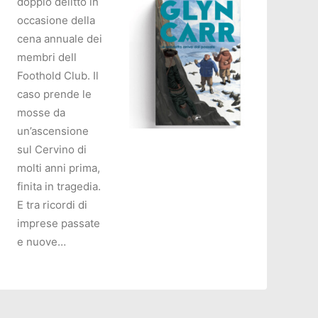
doppio delitto in
occasione della
cena annuale dei
membri dell
Foothold Club. Il
caso prende le
mosse da
un’ascensione
sul Cervino di
AGGIUNGI AL CARRELLO
molti anni prima,
finita in tragedia.
E tra ricordi di
imprese passate
e nuove…