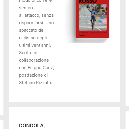
modo di correre
sempre
all'attacco, senza
risparmiarsi. Uno
spaccato del
ciclismo degli
ultimi vent'anni.
Scritto in
AGGIUNGI AL CARRELLO
collaborazione
O
con Filippo Cauz,
postfazione di
Stefano Rizzato.
DONDOLA,