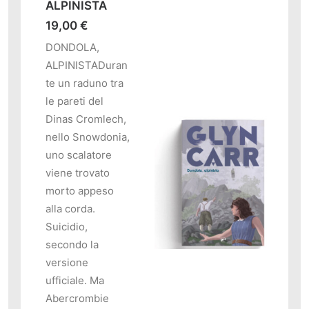
ALPINISTA
19,00
€
DONDOLA,
ALPINISTADuran
te un raduno tra
le pareti del
Dinas Cromlech,
nello Snowdonia,
uno scalatore
viene trovato
morto appeso
alla corda.
Suicidio,
secondo la
versione
O
AGGIUNGI AL CARRELLO
ufficiale. Ma
Abercrombie