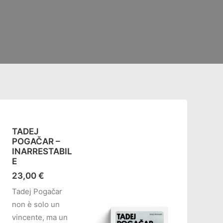
TADEJ
POGAČAR –
INARRESTABIL
E
23,00
€
Tadej Pogačar
non è solo un
vincente, ma un