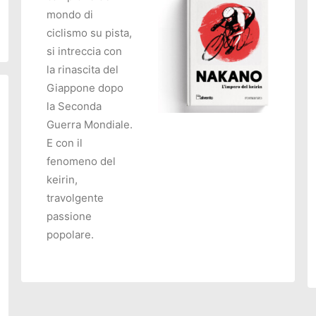
O
mondo di
ciclismo su pista,
si intreccia con
la rinascita del
Giappone dopo
la Seconda
Guerra Mondiale.
AGGIUNGI AL CARRELLO
E con il
fenomeno del
keirin,
travolgente
passione
popolare.