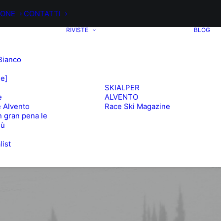
IONE
CONTATTI
RIVISTE
BLOG
Bianco
ee]
SKIALPER
e
ALVENTO
 Alvento
Race Ski Magazine
 gran pena le
iù
list
e