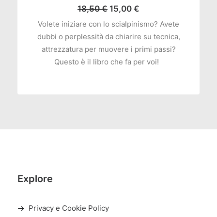
Il
Il
18,50
€
15,00
€
prezzo
prezzo
Volete iniziare con lo scialpinismo? Avete
originale
attuale
dubbi o perplessità da chiarire su tecnica,
era:
è:
18,50 €.
15,00 €.
attrezzatura per muovere i primi passi?
Questo è il libro che fa per voi!
Explore
Privacy e Cookie Policy