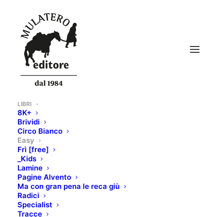
LIBRI
8K+
Brividi
Circo Bianco
Easy
Frì [free]
_Kids
Lamine
Pagine Alvento
Ma con gran pena le reca giù
Radici
Specialist
Tracce