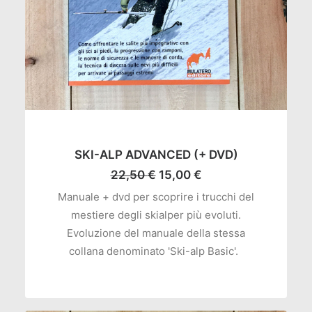
AGGIUNGI AL CARRELLO
SKI-ALP ADVANCED (+ DVD)
Il
Il
22,50
€
15,00
€
prezzo
prezzo
Manuale + dvd per scoprire i trucchi del
originale
attuale
mestiere degli skialper più evoluti.
era:
è:
22,50 €.
15,00 €.
Evoluzione del manuale della stessa
collana denominato 'Ski-alp Basic'.