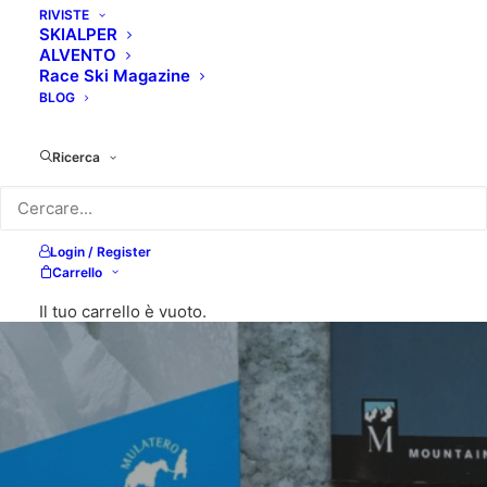
RIVISTE
SKIALPER
ALVENTO
Race Ski Magazine
Easy
BLOG
Ricerca
La collana di manualistica in formato
tascabile.
Login / Register
Carrello
Il tuo carrello è vuoto.