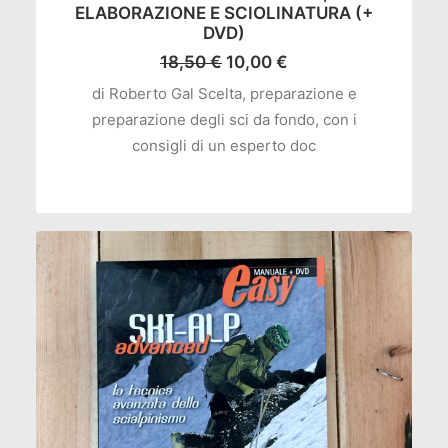
ELABORAZIONE E SCIOLINATURA (+
DVD)
Il
Il
18,50
€
10,00
€
prezzo
prezzo
di Roberto Gal Scelta, preparazione e
originale
attuale
preparazione degli sci da fondo, con i
era:
è:
18,50 €.
10,00 €.
consigli di un esperto doc