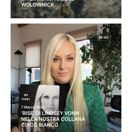
WOLOWNICK
NEWS
7 Marzo 2022
‘RISE’ DI LINDSEY VONN
NELLA NOSTRA COLLANA
CIRCO BIANCO