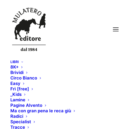
LIBRI
8K+
Brividi
Circo Bianco
Easy
Frì [free]
_Kids
Lamine
News
Pagine Alvento
Ma con gran pena le reca giù
Radici
Specialist
Tracce