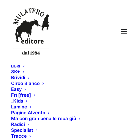
LIBRI
8K+
Brividi
Circo Bianco
Easy
Frì [free]
_Kids
Lamine
Easy
Pagine Alvento
Ma con gran pena le reca giù
Radici
Specialist
Tracce