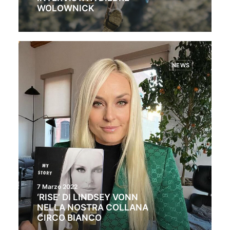
WOLOWNICK
NEWS
7 Marzo 2022
‘RISE’ DI LINDSEY VONN
NELLA NOSTRA COLLANA
CIRCO BIANCO