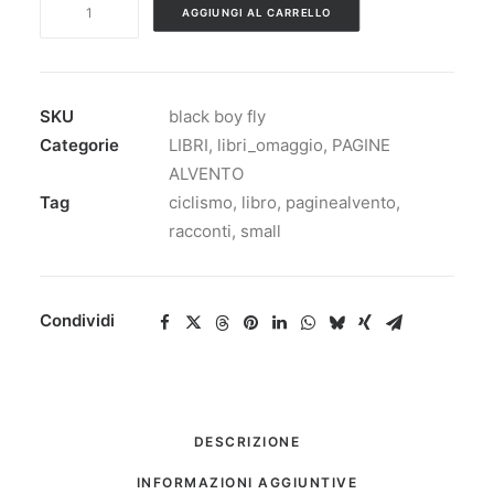
AGGIUNGI AL CARRELLO
BOY
FLY
quantità
SKU
black boy fly
Categorie
LIBRI
,
libri_omaggio
,
PAGINE
ALVENTO
Tag
ciclismo
,
libro
,
paginealvento
,
racconti
,
small
Condividi
DESCRIZIONE
INFORMAZIONI AGGIUNTIVE