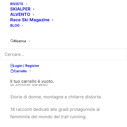
RIVISTE
SKIALPER
ALVENTO
Race Ski Magazine
BLOG
Ricerca
Login / Register
19,00
€
Carrello
Il tuo carrello è vuoto.
di Simone Sarasso
Storie di donne, montagne e chitarre distorte.
18 racconti dedicati alle gradi protagoniste al
femminile del mondo del trail running.