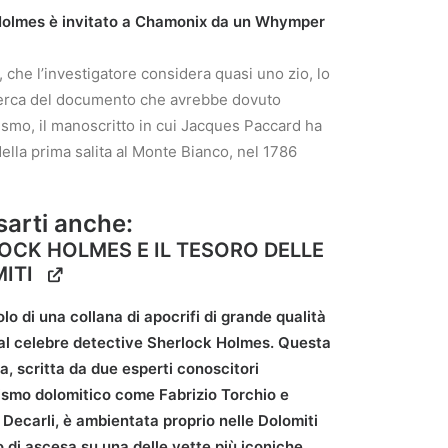
Holmes è invitato a Chamonix da un Whymper
, che l’investigatore considera quasi uno zio, lo
icerca del documento che avrebbe dovuto
nismo, il manoscritto in cui Jacques Paccard ha
ella prima salita al Monte Bianco, nel 1786
sarti anche:
OCK HOLMES E IL TESORO DELLE
ITI
olo di una collana di apocrifi di grande qualità
 al celebre detective Sherlock Holmes. Questa
, scritta da due esperti conoscitori
nismo dolomitico come Fabrizio Torchio e
Decarli, è ambientata proprio nelle Dolomiti
 di ascesa su una delle vette più iconiche.