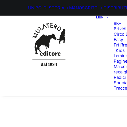
UN PO’ DI STORIA
MANOSCRITTI
DISTRIBUZ
LIBRI
8K+
Brividi
Circo 
Easy
Frì [fr
_Kids
Lamin
Pagine
Ma con
reca g
Radici
Specia
Tracc