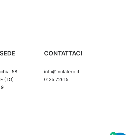
 SEDE
CONTATTACI
cchia, 58
info@mulatero.it
E (TO)
‭0125 72615‬
19