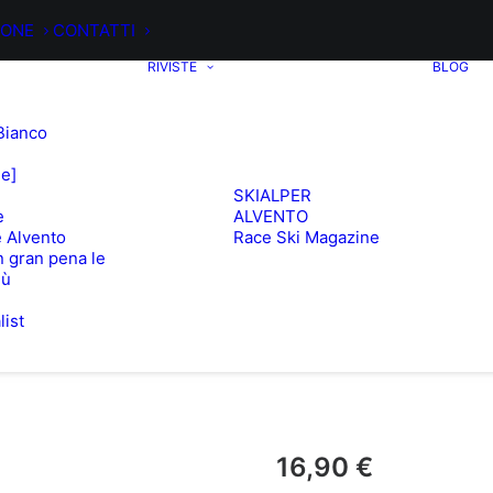
IONE
CONTATTI
RIVISTE
BLOG
Bianco
ee]
SKIALPER
e
ALVENTO
 Alvento
Race Ski Magazine
 gran pena le
iù
list
e
16,90
€