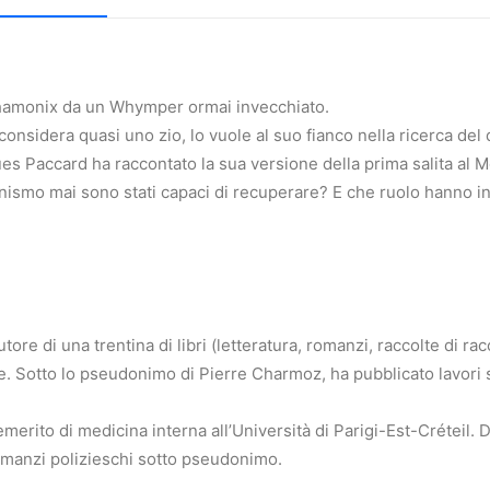
Chamonix da un Whymper ormai invecchiato.
e considera quasi uno zio, lo vuole al suo fianco nella ricerca 
cques Paccard ha raccontato la sua versione della prima salita al
lpinismo mai sono stati capaci di recuperare? E che ruolo hanno 
tore di una trentina di libri (letteratura, romanzi, raccolte di racc
e. Sotto lo pseudonimo di Pierre Charmoz, ha pubblicato lavori
erito di medicina interna all’Università di Parigi-Est-Créteil. D
omanzi polizieschi sotto pseudonimo.