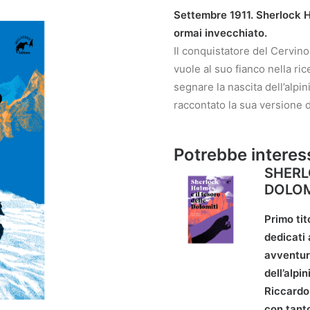
Settembre 1911. Sherlock 
ormai invecchiato.
Il conquistatore del Cervino
vuole al suo fianco nella r
segnare la nascita dell’alpi
raccontato la sua versione d
Potrebbe interes
SHERL
DOLOM
Primo tit
dedicati
avventura
dell’alpi
Riccardo 
con tanto