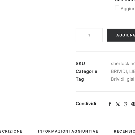
Aggiun
SHERLOCK
AGGIUNG
HOLMES
E
IL
SEGRETO
SKU
sherlock h
DEL
Categorie
BRIVIDI
,
LI
MONTE
Tag
Brividi
,
gial
BIANCO
quantità
Condividi
SCRIZIONE
INFORMAZIONI AGGIUNTIVE
RECENSIO