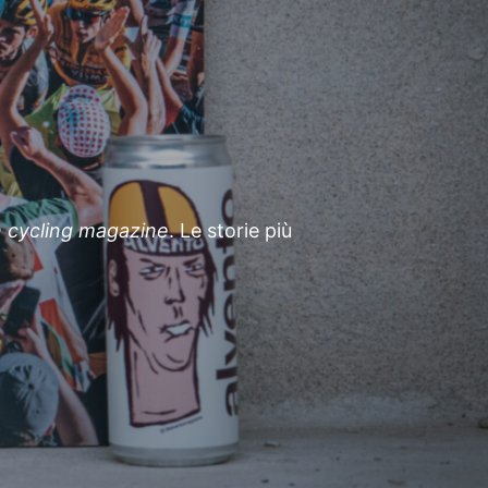
an cycling magazine
. Le storie più