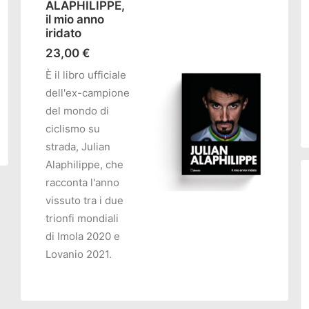
ALAPHILIPPE,
il mio anno
iridato
23,00
€
È il libro ufficiale
dell'ex-campione
O
del mondo di
ciclismo su
strada, Julian
Alaphilippe, che
racconta l'anno
vissuto tra i due
trionfi mondiali
AGGIUNGI AL CARRELLO
di Imola 2020 e
Lovanio 2021.