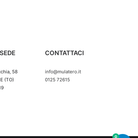
 SEDE
CONTATTACI
cchia, 58
info@mulatero.it
E (TO)
‭0125 72615‬
19
0