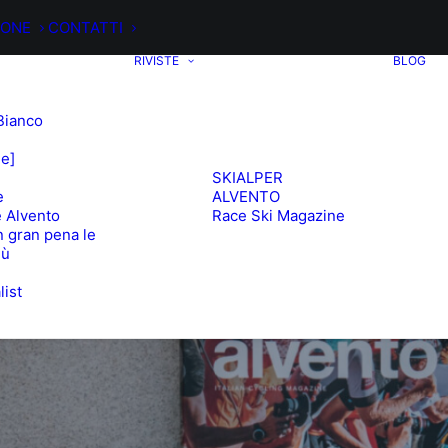
IONE
CONTATTI
RIVISTE
BLOG
Bianco
ee]
SKIALPER
e
ALVENTO
 Alvento
Race Ski Magazine
 gran pena le
iù
list
e