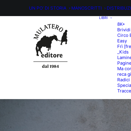
UN PO’ DI STORIA
MANOSCRITTI
DISTRIBUZ
LIBRI
8K+
Brividi
Circo 
Easy
Frì [fr
_Kids
Lamin
Pagine
Ma con
reca g
Radici
Specia
Tracc