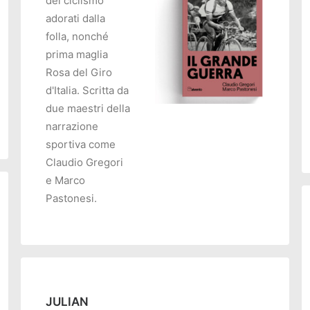
del ciclismo
adorati dalla
folla, nonché
prima maglia
Rosa del Giro
O
d'Italia. Scritta da
due maestri della
narrazione
AGGIUNGI AL CARRELLO
sportiva come
Claudio Gregori
e Marco
Pastonesi.
JULIAN