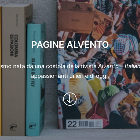
PAGINE ALVENTO
clismo nata da una costola della rivista
Alvento – Itali
appassionanti di ieri e di oggi.