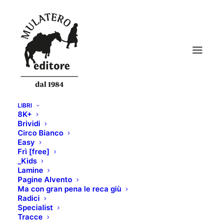
LIBRI
8K+
mockups40
Brividi
Circo Bianco
Home
LA BIBBIA DELL'ARRAMPICATA
mockups40
Easy
Frì [free]
_Kids
Lamine
Pagine Alvento
Ma con gran pena le reca giù
Radici
Specialist
Tracce