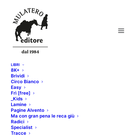
LIBRI
8K+
mockups38
Brividi
Circo Bianco
Home
LA BIBBIA DELL'ARRAMPICATA
mockups38
Easy
Frì [free]
_Kids
Lamine
Pagine Alvento
Ma con gran pena le reca giù
Radici
Specialist
Tracce