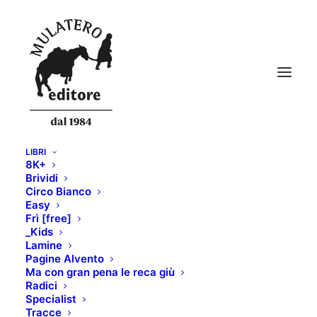
LIBRI
8K+
alvento16.png
Brividi
Circo Bianco
Home
ALVENTO 16
alvento16.png
Easy
Frì [free]
_Kids
Lamine
Pagine Alvento
Ma con gran pena le reca giù
Radici
Specialist
Tracce