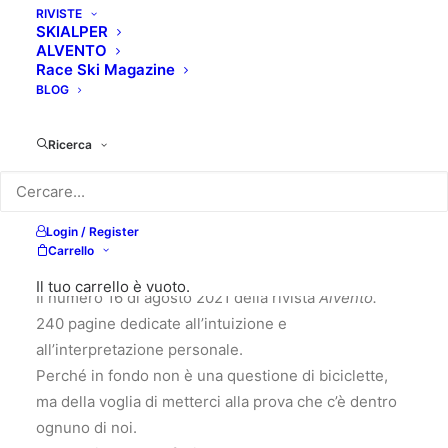
RIVISTE
SKIALPER
ALVENTO
Race Ski Magazine
BLOG
Ricerca
Login / Register
10,00
€
Carrello
Il tuo carrello è vuoto.
Il numero 16 di agosto 2021 della rivista
Alvento
.
240 pagine dedicate all’intuizione e
all’interpretazione personale.
Perché in fondo non è una questione di biciclette,
ma della voglia di metterci alla prova che c’è dentro
ognuno di noi.