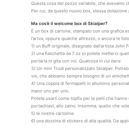
Questa cosa del pezzo variabile, che avevamo 
Per cui, da questo nuovo box, stessa dotazione pe
Ma cos’è il welcome box di Skialper?
È un box di cartone, stampato con una grafica esc
l’artva, oppure qualche attrezzo, o ancora le fo
1) un Buff originale, disegnato dall’artista John 
2) una fiaschetta da 7 oz (o potete metterci quel
portarla in gita con voi.
Qualcosa in cui bere.
3) Un mini Trudi personalizzato Skialper. Potrebb
voi, che abbiamo sempre bisogno di un amichetto
4) Una coppia di fermapelli in alluminio personal
mano uno per uno.
Potete usarli come topfix per le pelli che hanno
portachiavi, allo zaino. Insomma, quello che vole
5) le nostre cartoline.
6) una dozzina di stickers di alta qualità. Da ap