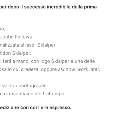
per dopo il successo incredibile della prima
vo;
da John Fellows
nalizzata al laser Skialper
ition Skialper.
li fatti a mano, con logo Skialper e una delle
osa in cui credere
, oppure
ski now, work later.
nostri top photograper
he ci inventiamo nel frattempo.
pedizione con corriere espresso.