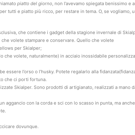
chiamato
piatto del giorno
, non l’avevamo spiegata benissimo e 
r tutti e piatto più ricco, per restare in tema. O, se vogliamo, u
lusiva, che contiene i gadget della stagione invernale di Skialp
to che volete stampare e conservare. Quello che volete
Fellows per Skialper;
lo che volete, naturalmente) in acciaio inossidabile personalizzat
e essere l’orso o l’husky. Potete regalarlo alla fidanzata(fidanza
 che ci porti fortuna.
izzate Skialper. Sono prodotti di artigianato, realizzati a mano 
 un aggancio con la corda e sci con lo scasso in punta, ma anche
te.
piccicare dovunque.