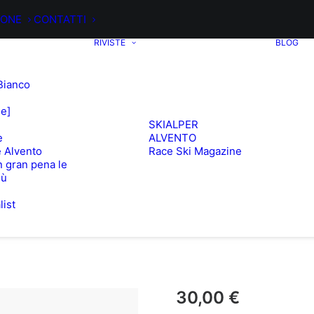
IONE
CONTATTI
RIVISTE
BLOG
Bianco
ee]
SKIALPER
e
ALVENTO
 Alvento
Race Ski Magazine
 gran pena le
iù
list
e
30,00
€