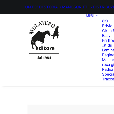
UN PO’ DI STORIA
MANOSCRITTI
DISTRIBUZ
LIBRI
8K+
Brividi
Circo 
Easy
Frì [fr
_Kids
Lamin
Pagine
Ma con
reca g
Radici
Specia
Tracc