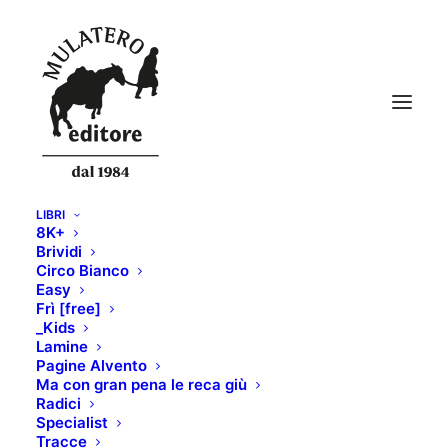
LIBRI
8K+
134-MOCKUP-NEWS
Brividi
Circo Bianco
Home
SKIALPER n.134
134-MOCKUP-NEWS
Easy
Frì [free]
_Kids
Lamine
Pagine Alvento
Ma con gran pena le reca giù
Radici
Specialist
Tracce