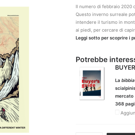
Il numero di febbraio 2020 d
Questo inverno surreale po
intendere il turismo in monta
ai piedi, per cercare di capir
Leggi sotto per scoprire i p
Potrebbe interes
BUYER
La
bibbia
scialpini
mercato n
368 pagin
Aggiun