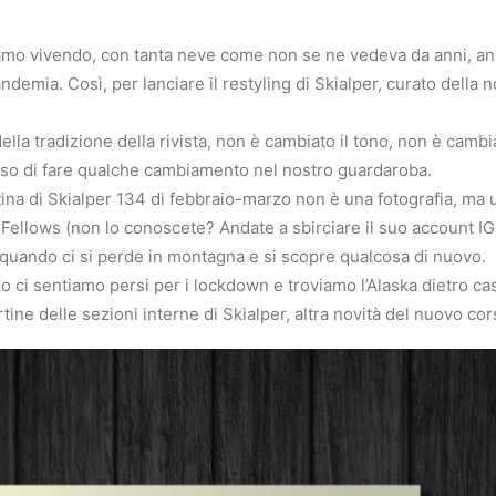
iamo vivendo, con tanta neve come non se ne vedeva da anni, a
ndemia. Così, per lanciare il restyling di Skialper, curato della n
lla tradizione della rivista, non è cambiato il tono, non è cambi
iso di fare qualche cambiamento nel nostro guardaroba.
ertina di Skialper 134 di febbraio-marzo non è una fotografia, ma
Fellows (non lo conoscete? Andate a sbirciare il suo account IG 
 quando ci si perde in montagna e si scopre qualcosa di nuovo.
do ci sentiamo persi per i lockdown e troviamo l’Alaska dietro c
rtine delle sezioni interne di Skialper, altra novità del nuovo co