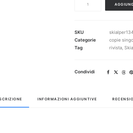
SKIALPER
AGGIUNG
n.134
quantità
SKU
skialper13
Categorie
copie sing
Tag
rivista
,
Skia
Condividi
SCRIZIONE
INFORMAZIONI AGGIUNTIVE
RECENSIO