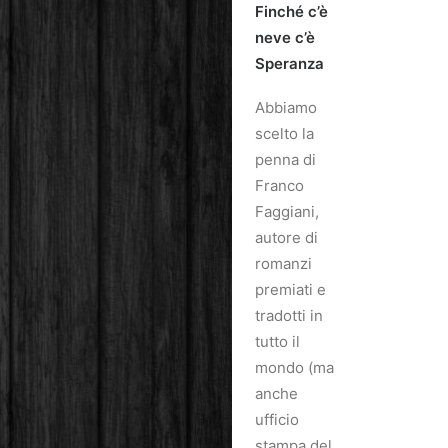
Finché c’è
neve c’è
Speranza
Abbiamo
scelto la
penna di
Franco
Faggiani,
autore di
romanzi
premiati e
tradotti in
tutto il
mondo (ma
anche
ufficio
stampa del