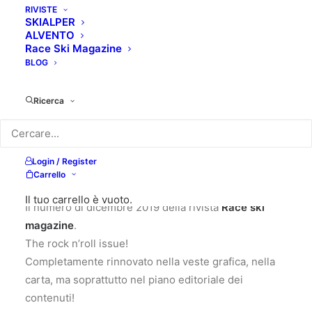
RIVISTE
SKIALPER
ALVENTO
Race Ski Magazine
BLOG
Ricerca
Login / Register
6,00
€
Carrello
Il tuo carrello è vuoto.
Il numero di dicembre 2019 della rivista
Race ski
magazine
.
The rock n’roll issue!
Completamente rinnovato nella veste grafica, nella
carta, ma soprattutto nel piano editoriale dei
contenuti!