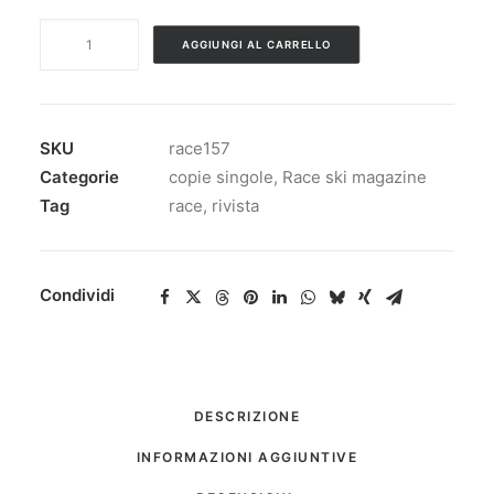
RACE
AGGIUNGI AL CARRELLO
SKI
MAGAZINE
n.
157
SKU
race157
quantità
Categorie
copie singole
,
Race ski magazine
Tag
race
,
rivista
Condividi
DESCRIZIONE
INFORMAZIONI AGGIUNTIVE