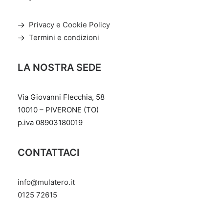
essere
scelte
nella
Privacy e Cookie Policy
pagina
Termini e condizioni
del
prodotto
LA NOSTRA SEDE
Via Giovanni Flecchia, 58
10010 – PIVERONE (TO)
p.iva 08903180019
CONTATTACI
info@mulatero.it
‭0125 72615‬