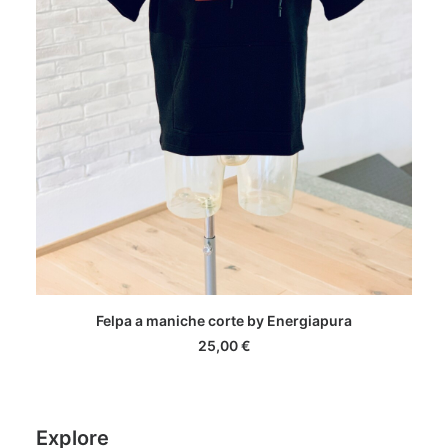
Questo
SCEGLI
Felpa a maniche corte by Energiapura
prodotto
ha
25,00
€
più
varianti.
Le
opzioni
Explore
possono