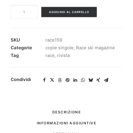
RACE
AGGIUNGI AL CARRELLO
SKI
MAGAZINE
n.
159
SKU
race159
quantità
Categorie
copie singole
,
Race ski magazine
Tag
race
,
rivista
Condividi
DESCRIZIONE
INFORMAZIONI AGGIUNTIVE