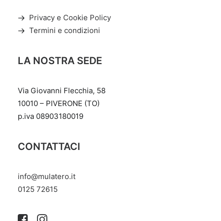
scelte
nella
Privacy e Cookie Policy
pagina
Termini e condizioni
del
prodotto
LA NOSTRA SEDE
Via Giovanni Flecchia, 58
10010 – PIVERONE (TO)
p.iva 08903180019
CONTATTACI
info@mulatero.it
‭0125 72615‬