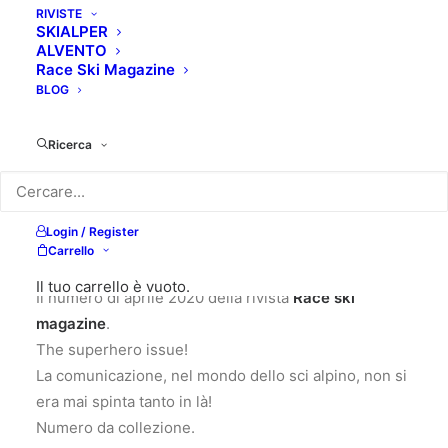
RIVISTE
SKIALPER
ALVENTO
Race Ski Magazine
BLOG
Ricerca
Login / Register
6,00
€
Carrello
Il tuo carrello è vuoto.
Il numero di aprile 2020 della rivista
Race ski
magazine
.
The superhero issue!
La comunicazione, nel mondo dello sci alpino, non si
era mai spinta tanto in là!
Numero da collezione.