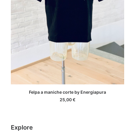
Questo
SCEGLI
Felpa a maniche corte by Energiapura
prodotto
ha
25,00
€
più
varianti.
Le
opzioni
Explore
possono
essere