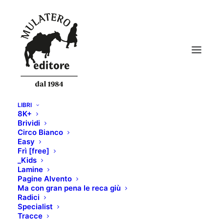
LIBRI
8K+
A19I6638–Florian-Monot
Brividi
Circo Bianco
Home
Apres Ski - mediakit
A19I6638–Florian-Monot
Easy
Frì [free]
_Kids
Lamine
Pagine Alvento
Ma con gran pena le reca giù
Radici
Specialist
Tracce