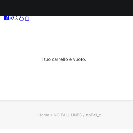
Il tuo carrello è vuoto.
Home
NO FALL LINES
noFall_c