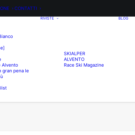
IONE
CONTATTI
RIVISTE
BLOG
Bianco
ee]
SKIALPER
e
ALVENTO
 Alvento
Race Ski Magazine
 gran pena le
iù
list
e