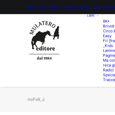
UN PO’ DI STORIA
MANOSCRITTI
DISTRIBUZ
LIBRI
8K+
Brividi
Circo 
Easy
Frì [fr
_Kids
Lamin
Pagine
Ma con
reca g
Radici
Specia
Tracc
noFall_c