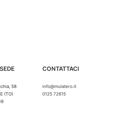
 SEDE
CONTATTACI
cchia, 58
info@mulatero.it
E (TO)
‭0125 72615‬
19