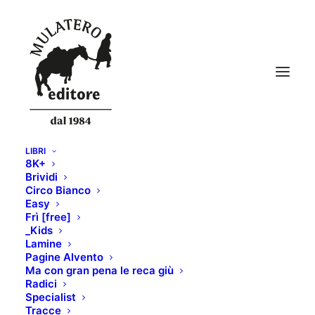
LIBRI
8K+
Glyn_gufo
Brividi
Circo Bianco
Home
MORTE DI UN GUFO
Glyn_gufo
Easy
Frì [free]
_Kids
Lamine
Pagine Alvento
Ma con gran pena le reca giù
Radici
Specialist
Tracce