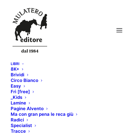
LIBRI
8K+
mockups17
Brividi
Circo Bianco
Home
SANGUE SUL MONTE BIANCO
mockups17
Easy
Frì [free]
_Kids
Lamine
Pagine Alvento
Ma con gran pena le reca giù
Radici
Specialist
Tracce