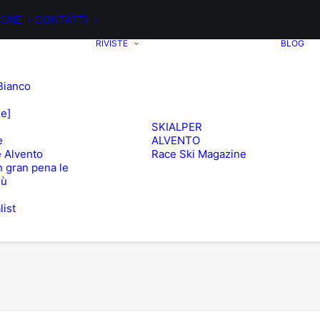
IONE
CONTATTI
RIVISTE
BLOG
Bianco
ee]
SKIALPER
e
ALVENTO
 Alvento
Race Ski Magazine
 gran pena le
iù
list
e