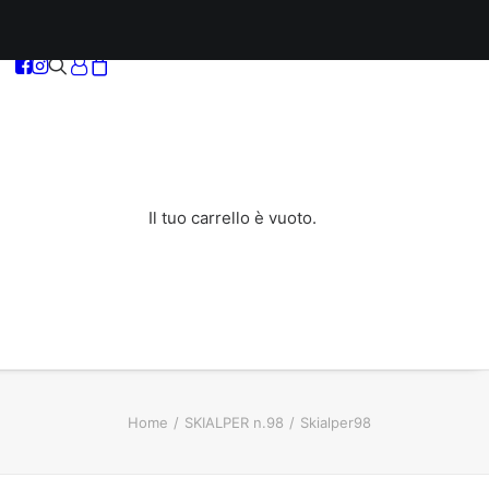
Il tuo carrello è vuoto.
Home
SKIALPER n.98
Skialper98