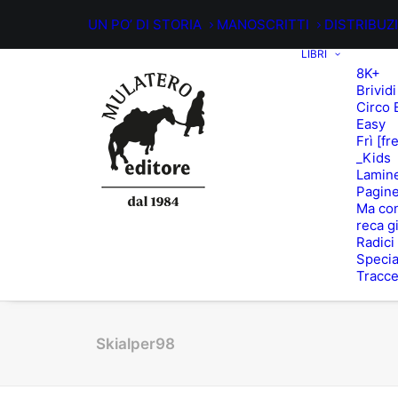
UN PO’ DI STORIA
MANOSCRITTI
DISTRIBUZ
LIBRI
8K+
Brividi
Circo 
Easy
Frì [fr
_Kids
Lamin
Pagine
Ma con
reca g
Radici
Specia
Tracc
Skialper98