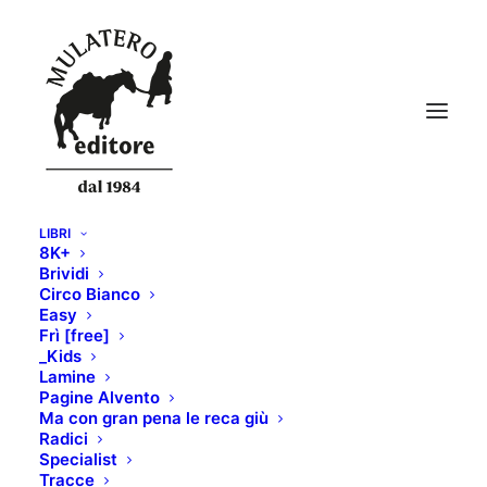
LIBRI
8K+
Skialper110
Brividi
Circo Bianco
Home
SKIALPER n.106
Skialper110
Easy
Frì [free]
_Kids
Lamine
Pagine Alvento
Ma con gran pena le reca giù
Radici
Specialist
Tracce