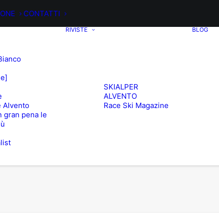
IONE
CONTATTI
RIVISTE
BLOG
Bianco
ee]
SKIALPER
e
ALVENTO
 Alvento
Race Ski Magazine
 gran pena le
iù
list
e