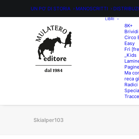
UN PO’ DI STORIA
MANOSCRITTI
DISTRIBUZ
LIBRI
8K+
Brividi
Circo 
Easy
Frì [fr
_Kids
Lamin
Pagine
Ma con
reca g
Radici
Specia
Tracc
Skialper103