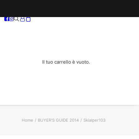
Il tuo carrello è vuoto.
Home
BUYER'S GUIDE 2014
Skialper103