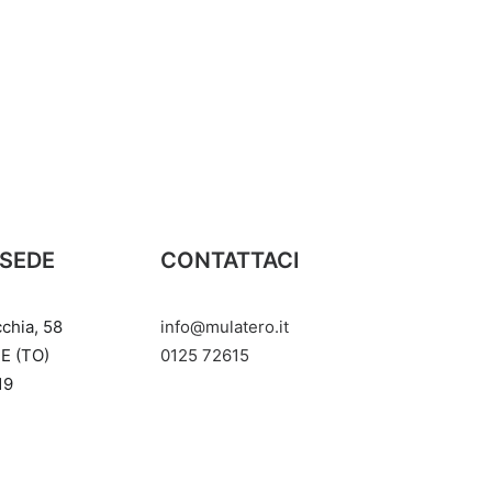
 SEDE
CONTATTACI
cchia, 58
info@mulatero.it
E (TO)
‭0125 72615‬
19