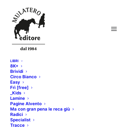
LIBRI
8K+
108
Brividi
Circo Bianco
Home
Skialper 109 - digital
108
Easy
Frì [free]
_Kids
Lamine
Pagine Alvento
Ma con gran pena le reca giù
Radici
Specialist
Tracce