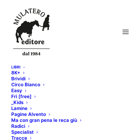
LIBRI
8K+
skialper137
Brividi
Circo Bianco
Home
SKIALPER n.137
skialper137
Easy
Frì [free]
_Kids
Lamine
Pagine Alvento
Ma con gran pena le reca giù
Radici
Specialist
Tracce