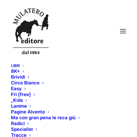
LIBRI
8K+
Outdoor Guide 2021
Brividi
Circo Bianco
Home
OUTDOOR GUIDE 2021
Outdoor Guide 2021
Easy
Frì [free]
_Kids
Lamine
Pagine Alvento
Ma con gran pena le reca giù
Radici
Specialist
Tracce