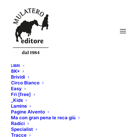
LIBRI
8K+
cover_fb
Brividi
Circo Bianco
Home
RACE SKI MAGAZINE n. 162
cover_fb
Easy
Frì [free]
_Kids
Lamine
Pagine Alvento
Ma con gran pena le reca giù
Radici
Specialist
Tracce