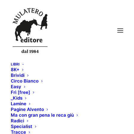
LIBRI
8K+
IMG_6261
Brividi
Circo Bianco
Home
berretto Armada - Modello: K2 Skis traditional
Easy
IMG_6261
Frì [free]
_Kids
Lamine
Pagine Alvento
Ma con gran pena le reca giù
Radici
Specialist
Tracce