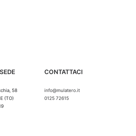
 SEDE
CONTATTACI
cchia, 58
info@mulatero.it
E (TO)
‭0125 72615‬
19