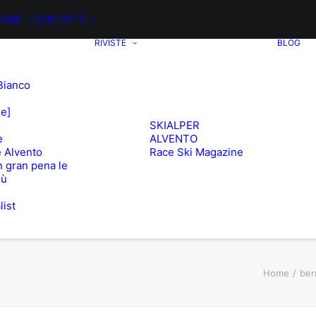
IONE
CONTATTI
RIVISTE
BLOG
Bianco
ee]
SKIALPER
e
ALVENTO
 Alvento
Race Ski Magazine
 gran pena le
iù
list
e
Home
ber