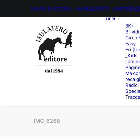
UN PO’ DI STORIA
MANOSCRITTI
DISTRIBUZ
LIBRI
8K+
Brividi
Circo 
Easy
Frì [fr
_Kids
Lamin
Pagine
Ma con
reca g
Radici
Specia
Tracc
IMG_6268