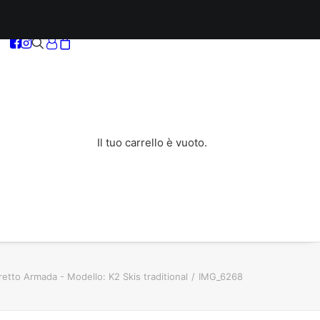
Il tuo carrello è vuoto.
retto Armada - Modello: K2 Skis traditional
IMG_6268