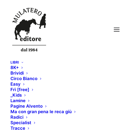
LIBRI
8K+
WhatsApp Image 2020-08-16 at 15.41.00
Brividi
Circo Bianco
Home
SKIALPER n.131
Easy
WhatsApp Image 2020-08-16 at 15.41.00
Frì [free]
_Kids
Lamine
Pagine Alvento
Ma con gran pena le reca giù
Radici
Specialist
Tracce