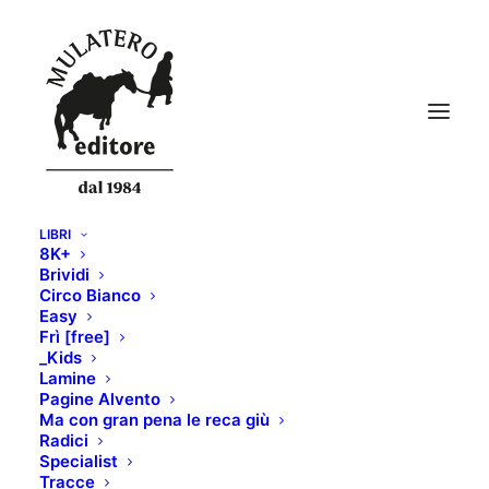
LIBRI
8K+
scimoderno_fronte
Brividi
Circo Bianco
Home
IN FORMA PER LO SCIALPINISMO
Easy
scimoderno_fronte
Frì [free]
_Kids
Lamine
Pagine Alvento
Ma con gran pena le reca giù
Radici
Specialist
Tracce