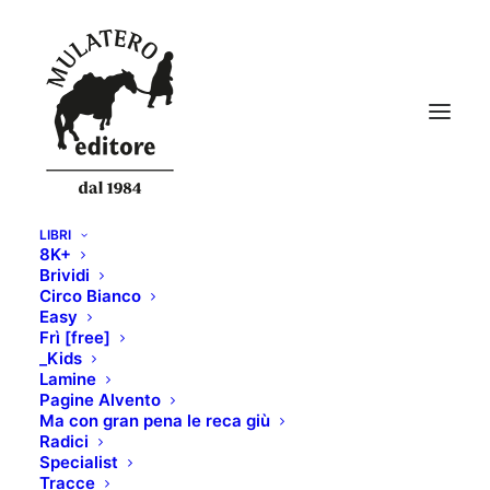
LIBRI
8K+
DSCF0922
Brividi
Circo Bianco
Home
berretto Armada
DSCF0922
Easy
Frì [free]
_Kids
Lamine
Pagine Alvento
Ma con gran pena le reca giù
Radici
Specialist
Tracce