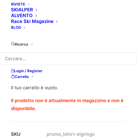
RIVISTE
SKIALPER
ALVENTO
Race Ski Magazine
BLOG
PROMOZIONE A SERIE LIMITATA
Ricerca
Per celebrare il terzo titolo della collana Lamine
dedicato a Patrick Vallençant, chi acquista il libro
Login / Register
riceverà anche la t-shirt rosa ispirata al colore
Carrello
preferito del fuoriclasse francese.
Il tuo carrello è vuoto.
Il prodotto non è attualmente in magazzino e non è
disponibile.
SKU
promo_tshirt-elgringo