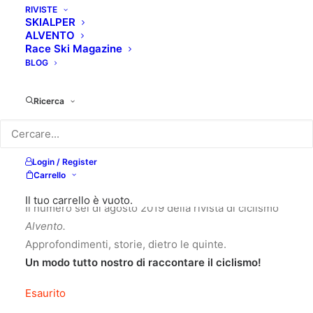
RIVISTE
SKIALPER
ALVENTO
Race Ski Magazine
BLOG
Ricerca
Login / Register
10,00
€
Carrello
Il tuo carrello è vuoto.
Il numero sei di agosto 2019 della rivista di ciclismo
Alvento
.
Approfondimenti, storie, dietro le quinte.
Un modo tutto nostro di raccontare il ciclismo!
Esaurito