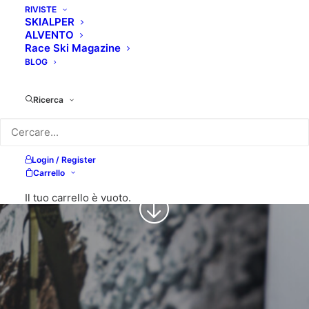
RIVISTE
Skialper
SKIALPER
ALVENTO
Race Ski Magazine
BLOG
La rivista SKIALPER è il punto di riferimento
degli appassionati di montagna outdoor:
Ricerca
scialpinismo in tutte le sue forme durante
l’inverno, trail running, hiking e alpinismo
nelle altre stagioni.
Login / Register
Carrello
Il tuo carrello è vuoto.