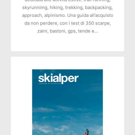
skyrunnimg, hiking, trekking, backpacking,
approach, alpinismo. Una guida all’acquisto
da non perdere, con i test di 350 scarpe,
zaini, bastoni, gps, tende e…