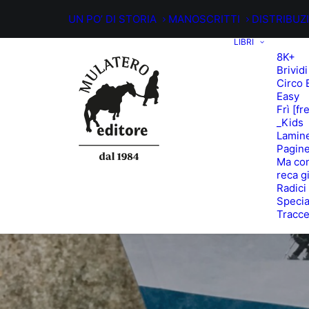
UN PO’ DI STORIA
MANOSCRITTI
DISTRIBUZ
LIBRI
8K+
Brividi
Circo 
Easy
Frì [fr
_Kids
Lamin
Pagine
Ma con
reca g
Radici
Specia
Tracc