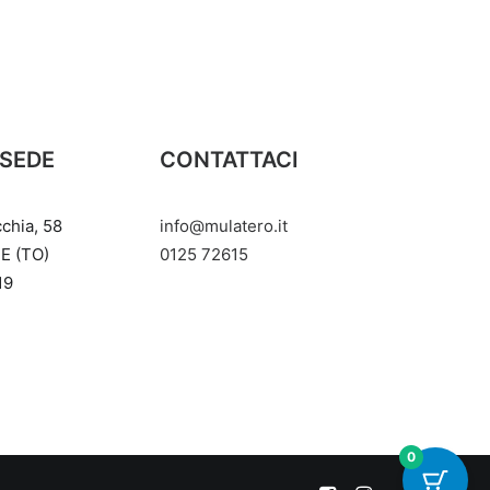
 SEDE
CONTATTACI
cchia, 58
info@mulatero.it
E (TO)
‭0125 72615‬
19
0