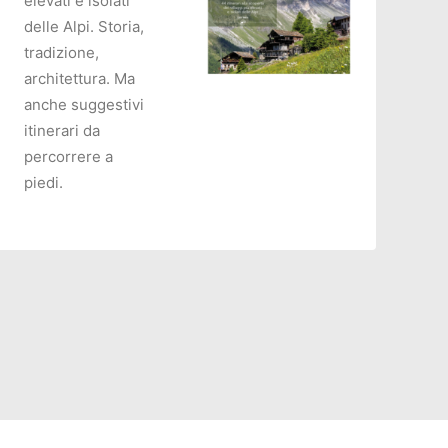
elevati e isolati
delle Alpi. Storia,
tradizione,
architettura. Ma
anche suggestivi
itinerari da
AGGIUNGI AL CARRELLO
percorrere a
piedi.