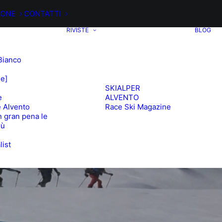
IONE
CONTATTI
RIVISTE
BLOG
Bianco
ee]
SKIALPER
e
ALVENTO
 Alvento
Race Ski Magazine
 gran pena le
iù
list
e