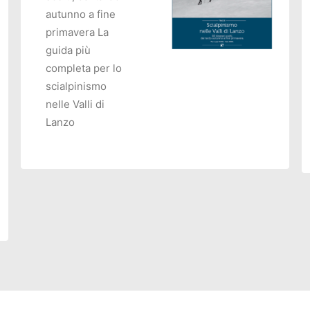
autunno a fine
primavera La
guida più
completa per lo
scialpinismo
AGGIUNGI AL CARRELLO
nelle Valli di
Lanzo
O