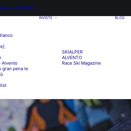
IONE
CONTATTI
RIVISTE
BLOG
Bianco
ee]
SKIALPER
e
ALVENTO
 Alvento
Race Ski Magazine
 gran pena le
iù
list
e