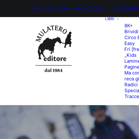
UN PO’ DI STORIA
MANOSCRITTI
DISTRIBUZ
LIBRI
8K+
Brividi
Circo 
Easy
Frì [fr
_Kids
Lamin
Pagine
Ma con
reca g
Radici
Specia
Tracc