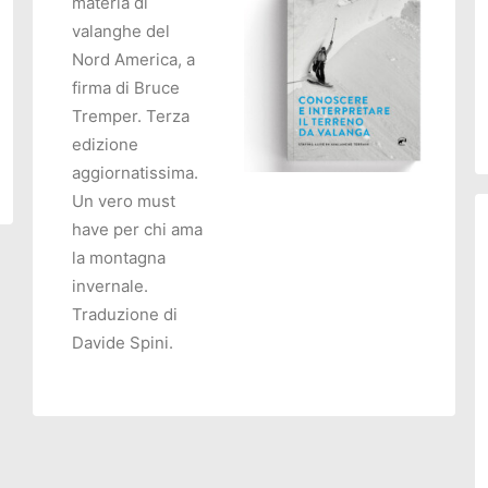
materia di
valanghe del
O
Nord America, a
firma di Bruce
Tremper. Terza
edizione
aggiornatissima.
Un vero must
AGGIUNGI AL CARRELLO
have per chi ama
la montagna
invernale.
Traduzione di
Davide Spini.