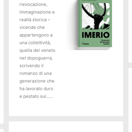
rievocazione,
immaginazione e
realtà storica –
vicende che
appartengono a
una collettività,
quella del veneto
nel dopoguerra,
AGGIUNGI AL CARRELLO
scrivendo il
O
romanzo di una
generazione che
ha lavorato duro
e pestato sui……