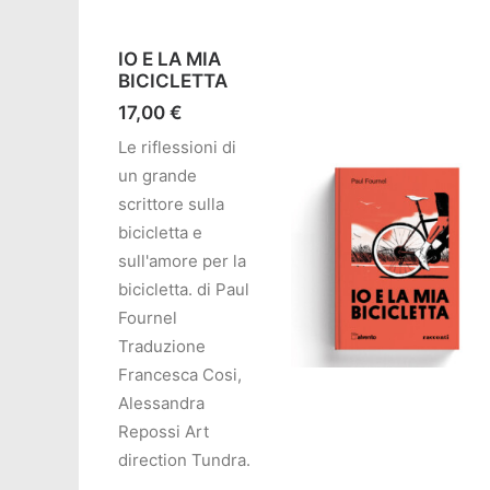
IO E LA MIA
BICICLETTA
17,00
€
Le riflessioni di
un grande
scrittore sulla
bicicletta e
sull'amore per la
bicicletta. di Paul
Fournel
Traduzione
Francesca Cosi,
Alessandra
AGGIUNGI AL CARRELL
Repossi Art
direction Tundra.