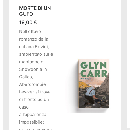
MORTE DI UN
GUFO
19,00
€
Nell'ottavo
romanzo della
collana Brividi,
ambientato sulle
montagne di
Snowdonia in
Galles,
Abercrombie
Lewker si trova
di fronte ad un
caso
O
all'apparenza
impossibile:
AGGIUNGI AL CARRELLO
nessun movente