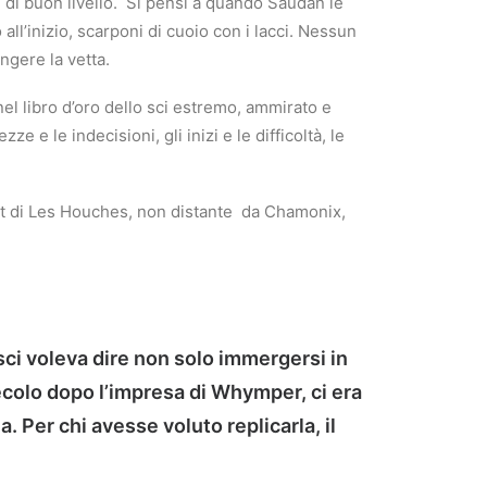
 di buon livello.
Si pensi a quando Saudan le
 all’inizio, scarponi di cuoio con i lacci. Nessun
ungere la vetta.
nel libro d’oro dello sci estremo, ammirato e
 e le indecisioni, gli inizi e le difficoltà, le
let di Les Houches, non distante
da Chamonix,
sci voleva dire non solo immergersi in
ecolo dopo l’impresa di Whymper, ci era
 Per chi avesse voluto replicarla, il