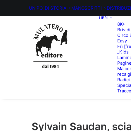
UN PO’ DI STORIA
MANOSCRITTI
DISTRIBUZ
LIBRI
8K+
Brividi
Circo 
Easy
Frì [fr
_Kids
Lamin
Pagine
Ma con
reca g
Radici
Specia
Tracc
Sylvain Saudan, scia