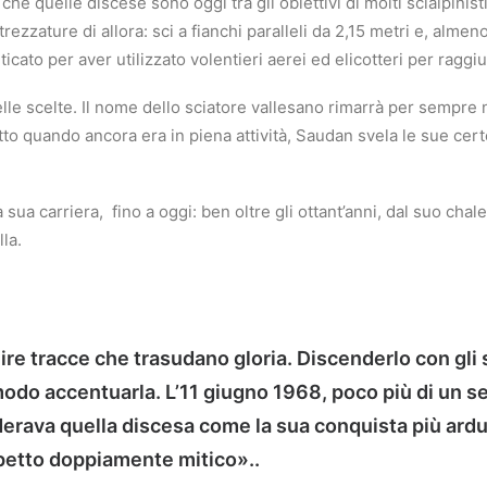
he quelle discese sono oggi tra gli obiettivi di molti scialpinisti
trezzature di allora: sci a fianchi paralleli da 2,15 metri e, almeno
iticato per aver utilizzato volentieri aerei ed elicotteri per raggi
elle scelte. Il nome dello sciatore vallesano rimarrà per sempre 
to quando ancora era in piena attività, Saudan svela le sue certezze
a sua carriera,
fino a oggi: ben oltre gli ottant’anni, dal suo cha
la.
re tracce che trasudano gloria. Discenderlo con gli 
modo accentuarla. L’11 giugno 1968, poco più di un s
erava quella discesa come la sua conquista più ardua.
tto doppiamente mitico»..