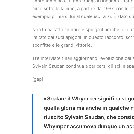
soprannominato. E non tragga in inganno il fatto c
mise sotto le lamine, a partire dal 1967, con le at
esempio prima di lui al quale ispirarsi. È stato cr
Non lo ha fatto sempre e spiega il perché
di qu
imitato dai suoi epigoni.
In questo racconto, scrit
sconfitte e le grandi vittorie.
Tre interviste finali aggiornano l’evoluzione dell
Sylvain Saudan continua a caricarsi gli sci in spal
[gap]
«Scalare il Whymper significa segui
quella gloria ma anche in qualche 
riuscito Sylvain Saudan, che consid
Whymper assumeva dunque un aspe