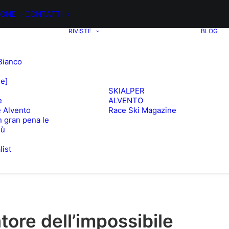
IONE
CONTATTI
RIVISTE
BLOG
Bianco
ee]
SKIALPER
e
ALVENTO
 Alvento
Race Ski Magazine
 gran pena le
iù
list
e
tore dell’impossibile