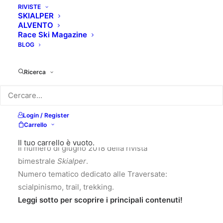
RIVISTE
SKIALPER
ALVENTO
Race Ski Magazine
BLOG
Ricerca
Login / Register
10,00
€
Carrello
Il tuo carrello è vuoto.
Il numero di giugno 2018 della rivista
bimestrale
Skialper
.
Numero tematico dedicato alle Traversate:
scialpinismo, trail, trekking.
Leggi sotto per scoprire i principali contenuti!