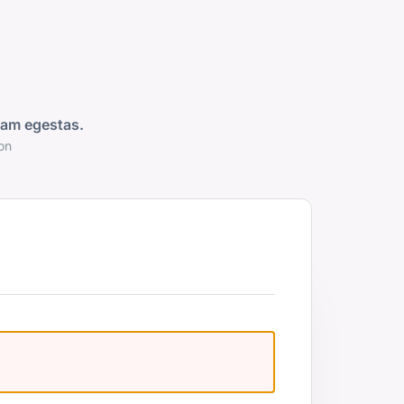
iam egestas.
on