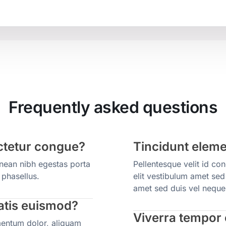
Frequently asked questions
ctetur congue?
Tincidunt elem
enean nibh egestas porta
Pellentesque velit id c
phasellus.
elit vestibulum amet sed
amet sed duis vel neque
natis euismod?
Viverra tempor
rmentum dolor, aliquam